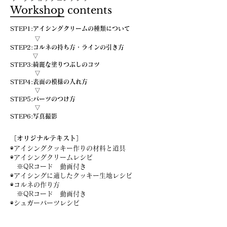
Workshop contents
STEP1:アイシングクリームの種類について
▽
STEP2:コルネの持ち方・ラインの引き方
▽
STEP3:綺麗な塗りつぶしのコツ
▽
STEP4:表面の模様の入れ方
▽
STEP5:パーツのつけ方
▽
STEP6:
写真撮影
​［オリジナルテキスト］
◉アイシングクッキー作りの材料と道具
◉アイシングクリームレシピ
※QRコード 動画付き
◉アイシングに適したクッキー生地レシピ
◉コルネの作り方
※QRコード 動画付き
◉シュガーパーツレシピ