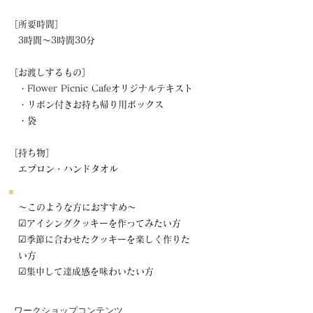
​［所要時間］
3時間～3時間30分
​［お渡しするもの］
・Flower Picnic Cafeオリジナルテキスト
​ ・リボン付きお持ち帰り用ボックス
​ ・袋
​［持ち物］
エプロン・ハンドタオル
～このような方におすすめ～
☑アイシングクッキーを作ってみたい方
☑季節に合わせたクッキーを楽しく作りた
い方
☑集中して達成感を味わいたい方
ワークショップコンテンツ