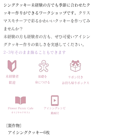
シングクッキー未経験の方でも季節に合わせたク
ッキー作りができるワークショップです。
​クリス
マスモチーフで彩るかわいいクッキーを作ってみ
ませんか？
​未経験の方も経験者の方も、ぜひ可愛いアイシン
グクッキー作りの楽しさを実感してください。
2~3年そのまま飾ることもできます
未経験者
​基礎を
リボン付き
​歓迎
身につける
お持ち帰り​ボックス
​Flower Picnic Cafe
アイシングレシピ
オリジナルテキスト
​動画付
［製作物］
アイシングクッキー6枚