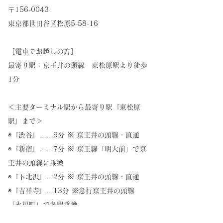
〒156-0043
東京都世田谷区松原5-58-16
［電車でお越しの方］
最寄り駅：京王井の頭線 東松原駅より徒歩
1分
＜主要ターミナル駅から最寄り駅『東松原
駅』まで＞
◉『渋谷』……9分 ※ 京王井の頭線・直通
◉『新宿』……7分 ※ 京王線「明大前」で京
王井の頭線に乗換
◉『下北沢』…2分 ※ 京王井の頭線・直通
◉『吉祥寺』…13分 ※急行京王井の頭線
「永福町」で各駅乗換
※お乗換時間は含まず、最短の乗車時間にな