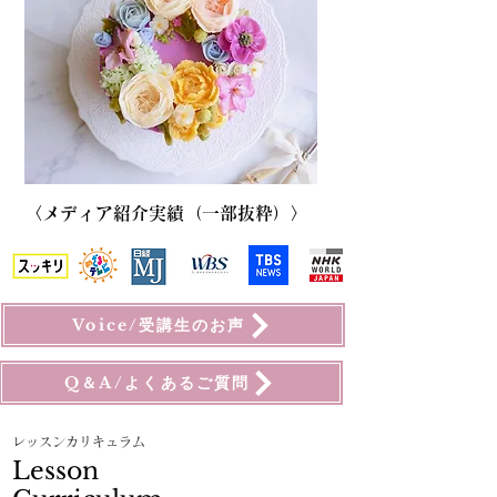
〈メディア紹介実績（一部抜粋）〉
Voice/受講生のお声
Q＆A/よくあるご質問
​レッスンカリキュラム
​Lesson