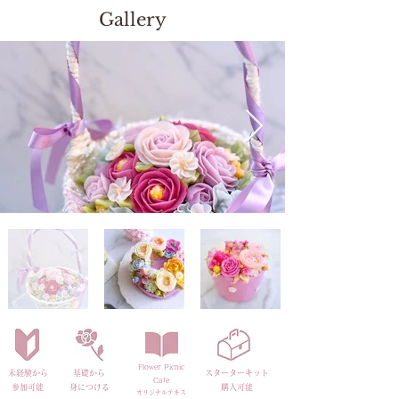
Gallery
​Flower Picnic
未経験から
​基礎から
スターターキット
Cafe
​参加可能
身につける
​購入可能
オリジナル
テキス