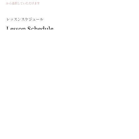
から選択していただけます
​レッスンスケジュール​
​Lesson Schedule
​
開催
スケジュール
❖1日目 10:00~17:00(昼食付)
❖2日目 10:00~16:00(昼食付)
----------現在ご案内中の新規日程-----------
■2026年2月21日(土)22日(日)
満席
■2026年4月16日(木)17日(金)
満席
※4月17日より産休のため、しばらくマスタークラ
スをお休みいたします。
次回レッスン日程は決まり次第ラインで配信いたし
ますのでぜひご登録お願いいたします。