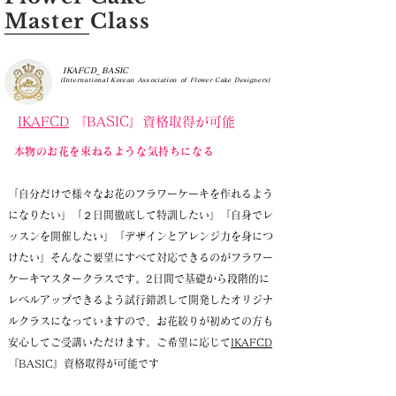
Master Class
IKAFCD_BASIC
(International Korean Association of Flower Cake Designers)
IKAFCD
『BA
SIC』資格取得が可能
​本物のお花を束ねるような気持ちになる
「自分だけで様々なお花のフラワーケーキを作れるよう
になりたい」「２日間徹底して特訓したい」​​「自身でレ
ッスンを開催したい」「デザインとアレンジ力を身につ
けたい」​そんなご要望にすべて対応できるのがフラワー
ケーキマスタークラスです。2日間で基礎から段階的に
レベルアップできるよう試行錯誤して開発したオリジナ
ルクラスになっていますので、
お花絞りが初めての方も
安心してご受講いただけます。​ご希望に応じて
IKAFCD
『BA
SIC』資格取得が
可能です