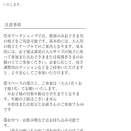
いたします。
注意事項
①本ワークショップでは、数席のみお子さま用
の椅子をご用意可能です。基本的には、大人用
の椅子とテーブルでのご案内となります。基本
的には、お子様は通常の大人サイズの椅子に座
って参加またはお子さままたは保護者さまのお
膝の上でご参加ください。
必要に応じて、高さ
調整用のクッションなどをご持参いただけます
と、より安心してご参加いただけます。
②スペースの都合上、ご参加は「大人1名＋お
子様1名」でお願いいたします。
※お子様の対象年齢は小学生までとなりま
す。年齢の下限はございません
※祖母または祖父とお孫さんのご参加でもok
です
③おやつ・お飲み物などはお持ち込み可能で
す。
（香りの強いものやこぼれやすいものはご遠