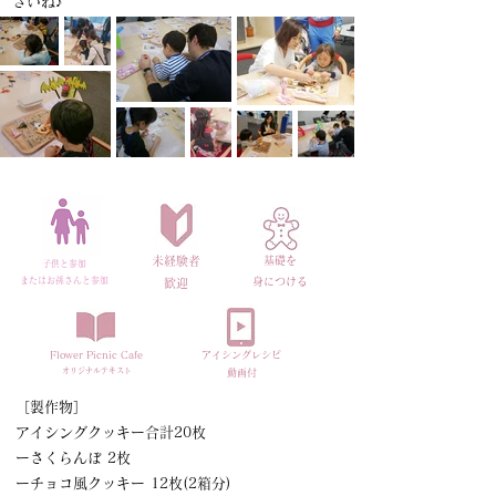
さいね♪
未経験者
​基礎を
子供と参加
またはお孫さんと参加
身につける
​歓迎
​Flower Picnic Cafe
アイシングレシピ
オリジナルテキスト
​動画付
［製作物］
アイシングクッキー合計20枚
ーさくらんぼ 2枚
ーチョコ風クッキー 12枚(2箱分)